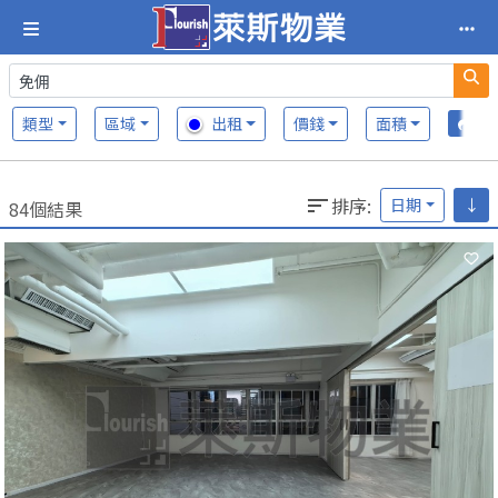
類型
區域
出租
價錢
面積
排序
:
日期
↓
84個結果