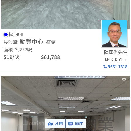
商
出租
勵豐中心
長沙灣
高層
面積
:
3,252
呎
陳國傑先生
$
19
/
呎
$
61,788
Mr. K. K. Chan
9661 1318
地圖
排序