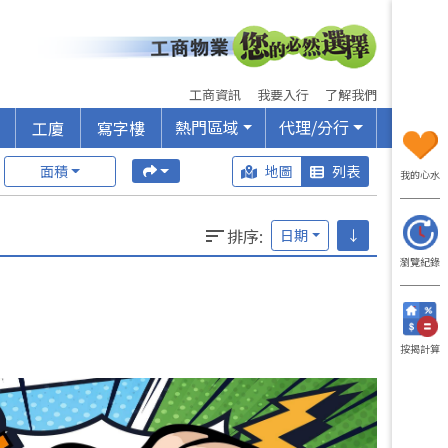
工商資訊
我要入行
了解我們
熱門區域
代理/分行
工廈
寫字樓
面積
地圖
列表
我的心水
排序
:
日期
↓
瀏覽紀錄
按揭計算