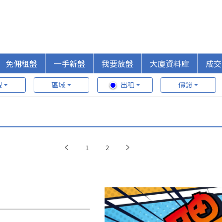
免佣租盤
一手新盤
我要放盤
大廈資料庫
成交
型
區域
出租
價錢
1
2