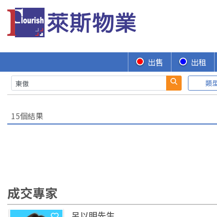
出售
出租
類
15個結果
成交專家
呂以明先生