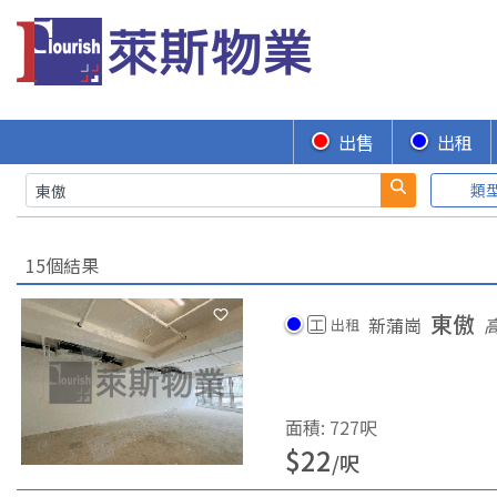
出售
出租
類
15個結果
東傲
新蒲崗
工
出租
面積
:
727
呎
$
22
/
呎