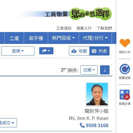
工商資訊
我要入行
了解我們
熱門區域
代理/分行
工廈
寫字樓
面積
地圖
列表
我的心水
排序
:
日期
↓
瀏覽紀錄
按揭計算
關劍萍小姐
Ms. Ann K. P. Kwan
廈成交
9508 3168