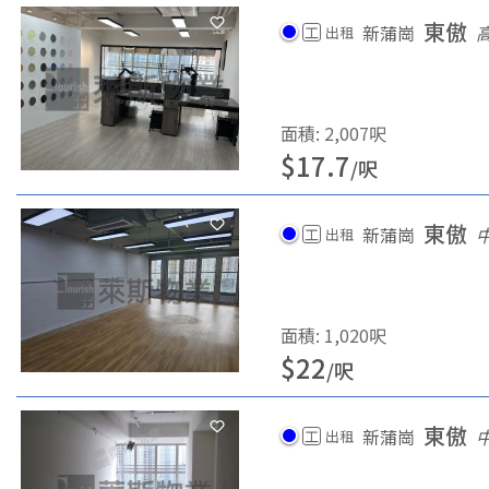
東傲
新蒲崗
工
出租
面積
:
2,007
呎
$
17.7
/
呎
東傲
新蒲崗
工
出租
面積
:
1,020
呎
$
22
/
呎
東傲
新蒲崗
工
出租