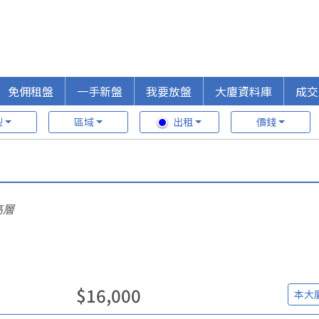
免佣租盤
一手新盤
我要放盤
大廈資料庫
成交
型
區域
出租
價錢
高層
$
16,000
本大