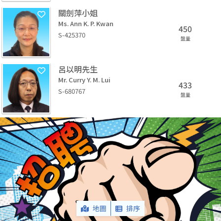
關劍萍小姐
Ms. Ann K. P. Kwan
450
S-425370
盤量
呂以明先生
Mr. Curry Y. M. Lui
433
S-680767
盤量
地圖
排序