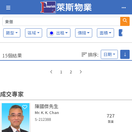
類型
區域
出租
價錢
面積
排序
:
日期
↓
15個結果
1
2
成交專家
陳國傑先生
Mr. K. K. Chan
727
S-212388
盤量