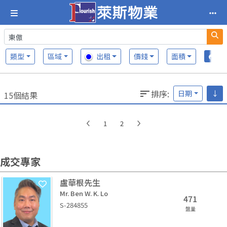
類型
區域
出租
價錢
面積
排序
:
日期
↓
15個結果
1
2
成交專家
盧華根先生
Mr. Ben W. K. Lo
471
S-284855
盤量