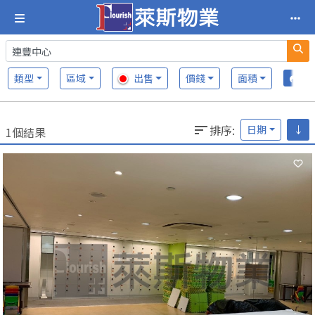
類型
區域
出售
價錢
面積
排序
:
日期
↓
1個結果