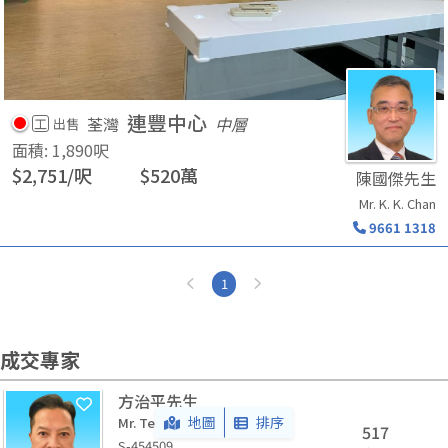
連豐中心
荃灣
中層
工
出售
面積
:
1,890
呎
$
2,751
/
呎
$
520
萬
陳國傑先生
Mr. K. K. Chan
9661 1318
1
成交專家
方治平先生
地圖
排序
Mr. Terence C. P. Fong
517
S-454509