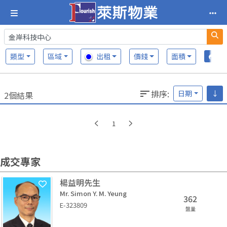
類型
區域
出租
價錢
面積
排序
:
日期
↓
2個結果
1
成交專家
楊益明先生
Mr. Simon Y. M. Yeung
362
E-323809
盤量