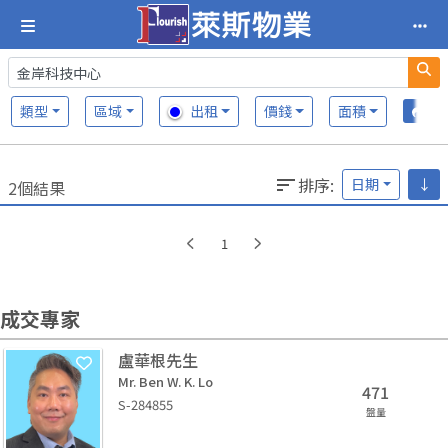
類型
區域
出租
價錢
面積
排序
:
日期
↓
2個結果
1
成交專家
盧華根先生
Mr. Ben W. K. Lo
471
S-284855
盤量