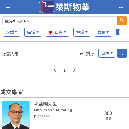
類型
區域
出售
價錢
面積
排序
:
日期
↓
8個結果
1
成交專家
楊益明先生
Mr. Simon Y. M. Yeung
360
E-323809
盤量