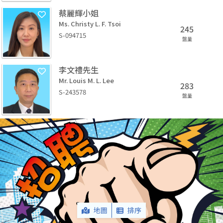
蔡麗輝小姐
Ms. Christy L. F. Tsoi
245
S-094715
盤量
李文禮先生
Mr. Louis M. L. Lee
283
S-243578
盤量
地圖
排序