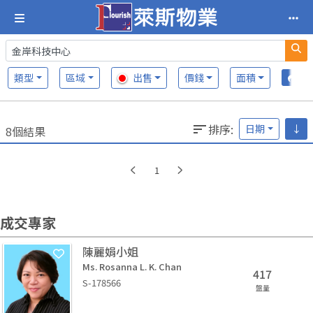
類型
區域
出售
價錢
面積
排序
:
日期
↓
8個結果
1
成交專家
陳麗娟小姐
Ms. Rosanna L. K. Chan
417
S-178566
盤量