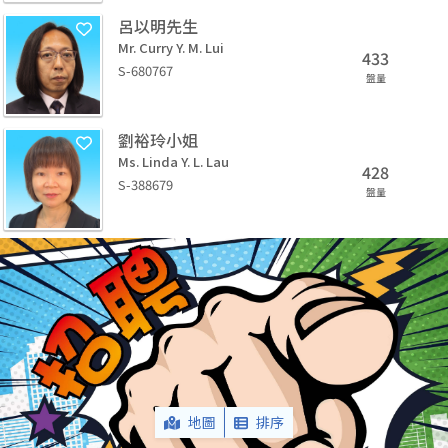
呂以明先生
Mr. Curry Y. M. Lui
433
S-680767
盤量
劉裕玲小姐
Ms. Linda Y. L. Lau
428
S-388679
盤量
地圖
排序