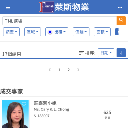
類型
區域
出租
價錢
面積
排序
:
日期
↓
17個結果
1
2
成交專家
莊嘉莉小姐
Ms. Cary K. L. Chong
635
S-188007
盤量