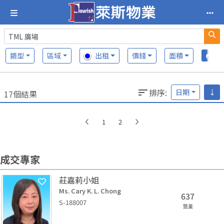
類型
區域
出租
價錢
面積
排序
:
日期
↓
17個結果
1
2
成交專家
莊嘉莉小姐
Ms. Cary K. L. Chong
637
S-188007
盤量