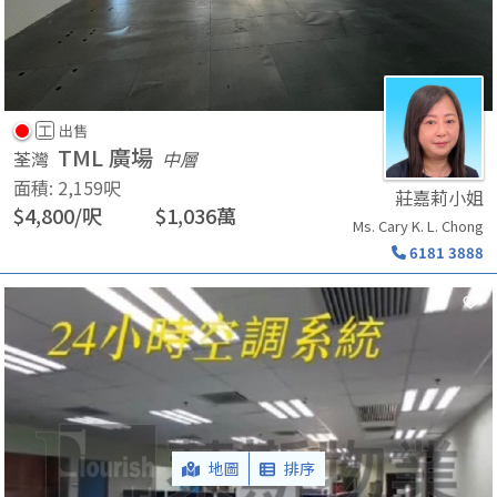
工
出售
TML 廣場
荃灣
中層
面積
:
2,159
呎
莊嘉莉小姐
$
4,800
/
呎
$
1,036
萬
Ms. Cary K. L. Chong
6181 3888
地圖
排序