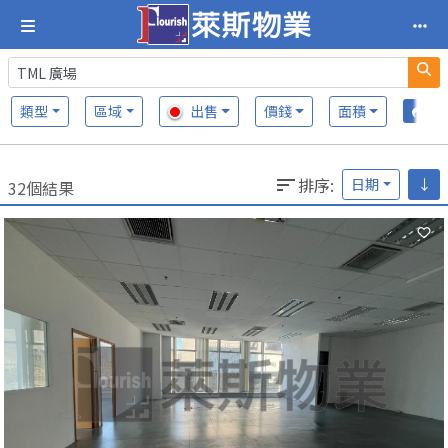
類型
區域
出售
價錢
面積
排序
:
日期
↓
32個結果