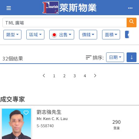
類型
區域
出售
價錢
面積
排序
:
日期
↓
32個結果
1
2
3
4
成交專家
劉志強先生
Mr. Ken C. K. Lau
290
S-558740
盤量