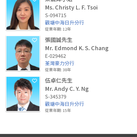
Ms. Christy L. F. Tsoi
S-094715
觀塘中海日升分行
從業年期
:
12
年
張國誠先生
Mr. Edmond K. S. Chang
E-029462
荃灣豪力分行
從業年期
:
38
年
伍卓仁先生
Mr. Andy C. Y. Ng
S-345379
觀塘中海日升分行
從業年期
:
15
年