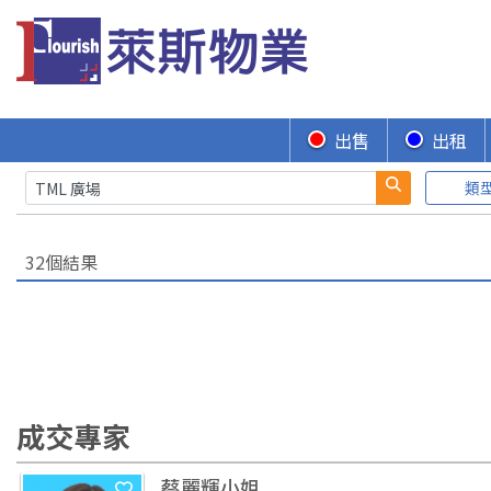
出售
出租
類
32個結果
成交專家
蔡麗輝小姐