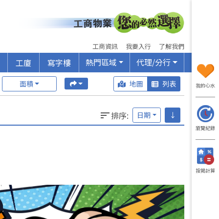
工商資訊
我要入行
了解我們
熱門區域
代理/分行
工廈
寫字樓
面積
地圖
列表
我的心水
排序
:
日期
↓
瀏覽紀錄
按揭計算