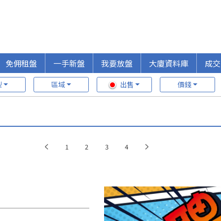
免佣租盤
一手新盤
我要放盤
大廈資料庫
成交
型
區域
出售
價錢
1
2
3
4