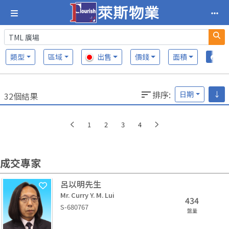
類型
區域
出售
價錢
面積
排序
:
日期
↓
32個結果
1
2
3
4
成交專家
呂以明先生
Mr. Curry Y. M. Lui
434
S-680767
盤量