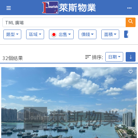
類型
區域
出售
價錢
面積
排序
:
日期
↓
32個結果