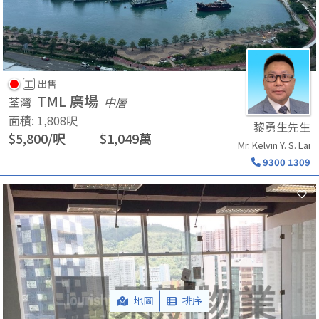
工
出售
TML 廣場
荃灣
中層
面積
:
1,808
呎
黎勇生先生
$
5,800
/
呎
$
1,049
萬
Mr. Kelvin Y. S. Lai
9300 1309
地圖
排序