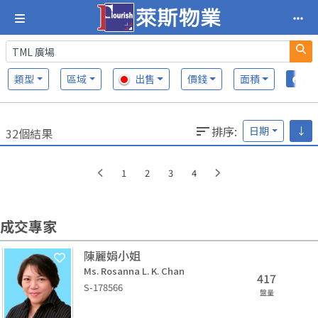
類型
區域
出售
價錢
面積
排序
:
日期
↓
32個結果
1
2
3
4
成交專家
陳麗娟小姐
Ms. Rosanna L. K. Chan
417
S-178566
盤量