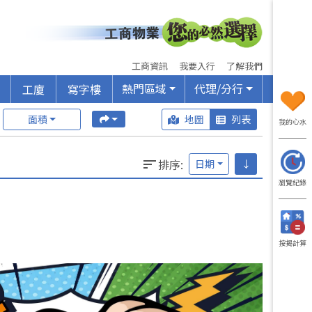
工商資訊
我要入行
了解我們
熱門區域
代理/分行
工廈
寫字樓
面積
地圖
列表
我的心水
排序
:
日期
↓
瀏覽紀錄
按揭計算