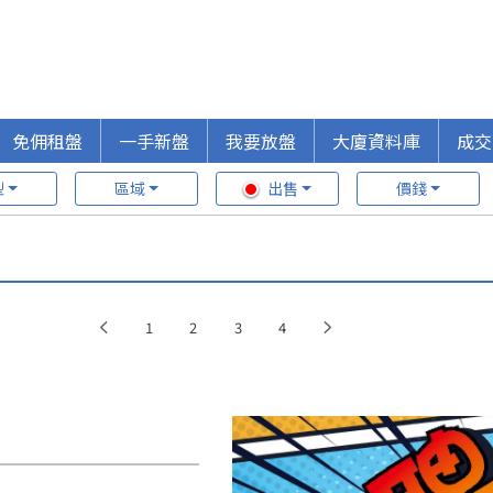
免佣租盤
一手新盤
我要放盤
大廈資料庫
成交
型
區域
出售
價錢
1
2
3
4