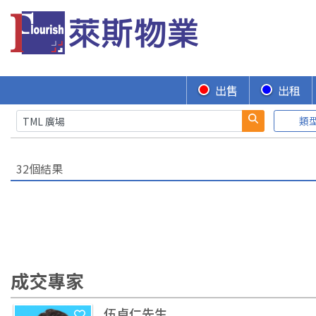
出售
出租
類
32個結果
成交專家
伍卓仁先生