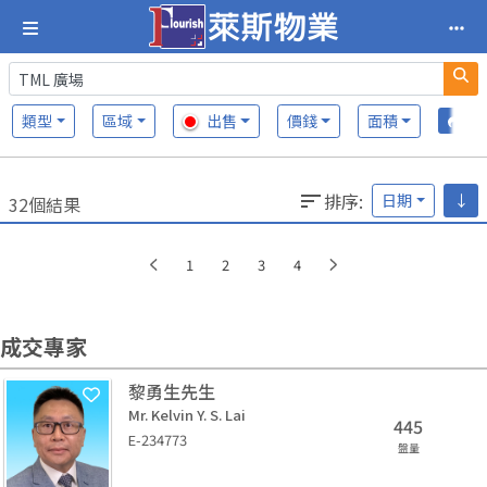
類型
區域
出售
價錢
面積
排序
:
日期
↓
32個結果
1
2
3
4
成交專家
黎勇生先生
Mr. Kelvin Y. S. Lai
445
E-234773
盤量