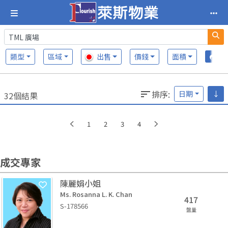
類型
區域
出售
價錢
面積
排序
:
日期
↓
32個結果
1
2
3
4
成交專家
陳麗娟小姐
Ms. Rosanna L. K. Chan
417
S-178566
盤量