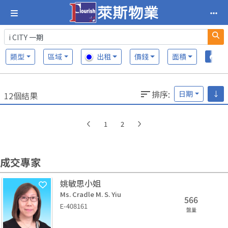
類型
區域
出租
價錢
面積
排序
:
日期
↓
12個結果
1
2
成交專家
姚敏思小姐
Ms. Cradle M. S. Yiu
566
E-408161
盤量