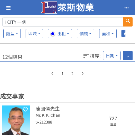
類型
區域
出租
價錢
面積
排序
:
日期
↓
12個結果
1
2
成交專家
陳國傑先生
Mr. K. K. Chan
727
S-212388
盤量