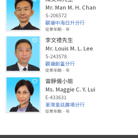
Mr. Man M. H. Chan
S-206572
觀塘中海日升分行
從業年期
:
-
年
李文禮先生
Mr. Louis M. L. Lee
S-243578
觀塘創富分行
從業年期
:
-
年
雷靜儀小姐
Ms. Maggie C. Y. Lui
E-433631
荃灣皇廷廣場分行
從業年期
:
-
年