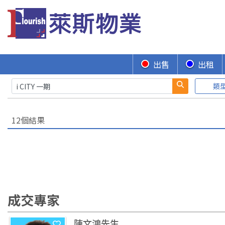
出售
出租
類
12個結果
成交專家
陳文鴻先生