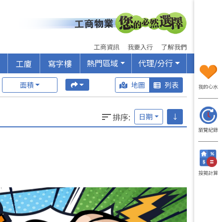
工商資訊
我要入行
了解我們
熱門區域
代理/分行
工廈
寫字樓
面積
地圖
列表
我的心水
排序
:
日期
↓
瀏覽紀錄
按揭計算