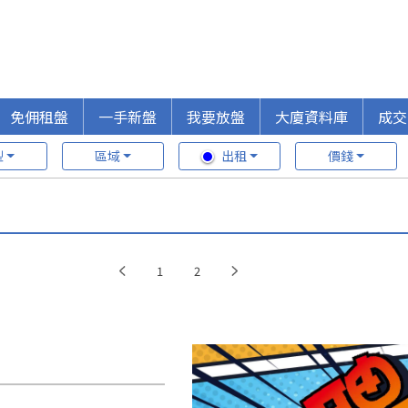
免佣租盤
一手新盤
我要放盤
大廈資料庫
成交
型
區域
出租
價錢
1
2