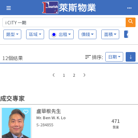
類型
區域
出租
價錢
面積
排序
:
日期
↓
12個結果
1
2
成交專家
盧華根先生
Mr. Ben W. K. Lo
471
S-284855
盤量