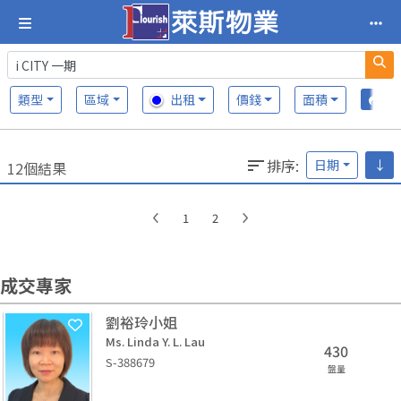
類型
區域
出租
價錢
面積
排序
:
日期
↓
12個結果
1
2
成交專家
劉裕玲小姐
Ms. Linda Y. L. Lau
430
S-388679
盤量