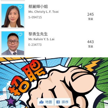
蔡麗輝小姐
Ms. Christy L. F. Tsoi
245
S-094715
盤量
黎勇生先生
Mr. Kelvin Y. S. Lai
443
E-234773
盤量
地圖
排序