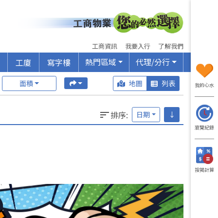
工商資訊
我要入行
了解我們
熱門區域
代理/分行
工廈
寫字樓
面積
地圖
列表
我的心水
排序
:
日期
↓
瀏覽紀錄
按揭計算