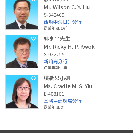
Mr. Wilson C. Y. Liu
S-342409
觀塘中海日升分行
從業年期
:
16
年
郭亨平先生
Mr. Ricky H. P. Kwok
S-032755
新蒲崗分行
從業年期
:
-
年
姚敏思小姐
Ms. Cradle M. S. Yiu
E-408161
荃灣皇廷廣場分行
從業年期
:
9
年