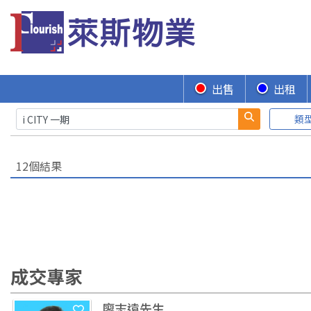
出售
出租
類
12個結果
成交專家
廖志遠先生