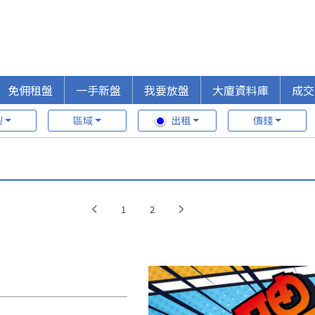
免佣租盤
一手新盤
我要放盤
大廈資料庫
成交
型
區域
出租
價錢
1
2