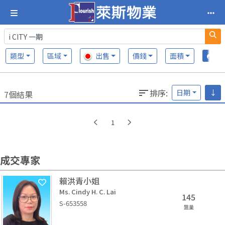
類型
區域
出售
價錢
面積
排序
:
日期
↓
7個結果
1
成交專家
賴洪青小姐
Ms. Cindy H. C. Lai
145
S-653558
盤量