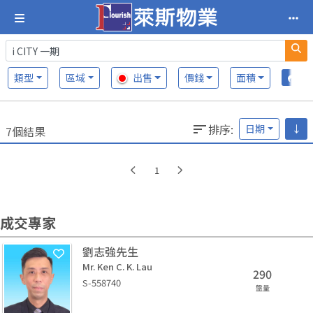
類型
區域
出售
價錢
面積
排序
:
日期
↓
7個結果
1
成交專家
劉志強先生
Mr. Ken C. K. Lau
290
S-558740
盤量