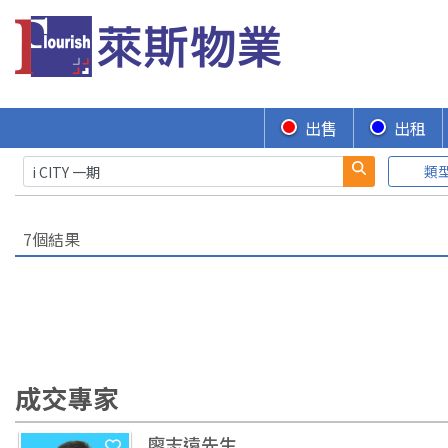
出售
出租
類
7個結果
成交專家
廖志遠先生