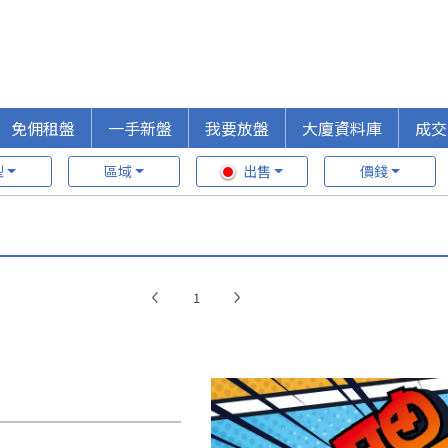
免佣租盤
一手新盤
我要放盤
大廈資料庫
成交
型
區域
出售
價錢
1