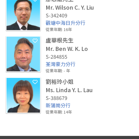
Mr. Wilson C. Y. Liu
S-342409
觀塘中海日升分行
從業年期
:
16
年
盧華根先生
Mr. Ben W. K. Lo
S-284855
荃灣豪力分行
從業年期
:
-
年
劉裕玲小姐
Ms. Linda Y. L. Lau
S-388679
新蒲崗分行
從業年期
:
14
年