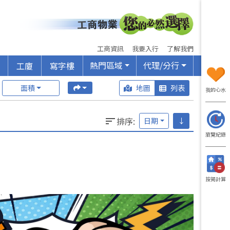
工商資訊
我要入行
了解我們
熱門區域
代理/分行
工廈
寫字樓
面積
地圖
列表
我的心水
排序
:
日期
↓
瀏覽紀錄
按揭計算