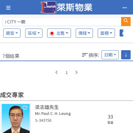
類型
區域
出售
價錢
面積
排序
:
日期
↓
7個結果
1
成交專家
梁志雄先生
Mr. Paul C. H. Leung
33
S-343756
盤量