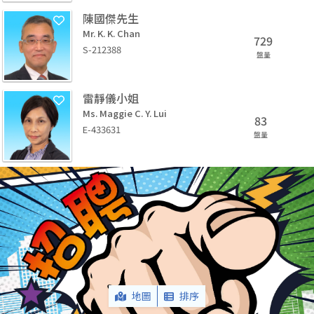
陳國傑先生
Mr. K. K. Chan
729
S-212388
盤量
雷靜儀小姐
Ms. Maggie C. Y. Lui
83
E-433631
盤量
地圖
排序