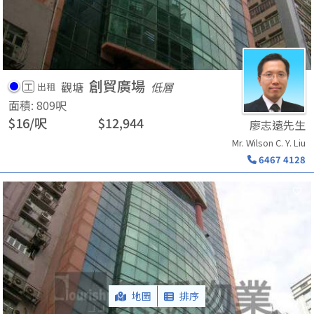
創貿廣場
觀塘
低層
工
出租
面積
:
809
呎
$
16
/
呎
$
12,944
廖志遠先生
Mr. Wilson C. Y. Liu
6467 4128
地圖
排序