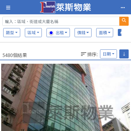
類型
區域
出租
價錢
面積
排序
:
日期
↓
5480個結果