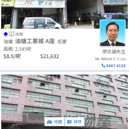
工
出租
油塘工業城 A座
油塘
低層
面積
:
2,545
呎
廖志遠先生
$
8.5
/
呎
$
21,632
Mr. Wilson C. Y. Liu
6467 4128
地圖
排序