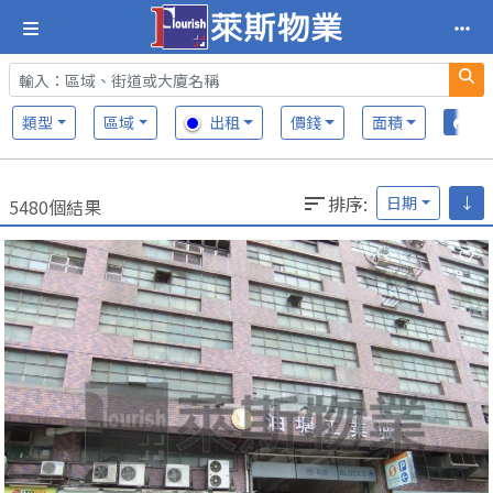
類型
區域
出租
價錢
面積
排序
:
日期
↓
5480個結果