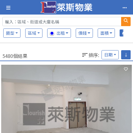
類型
區域
出租
價錢
面積
排序
:
日期
↓
5480個結果