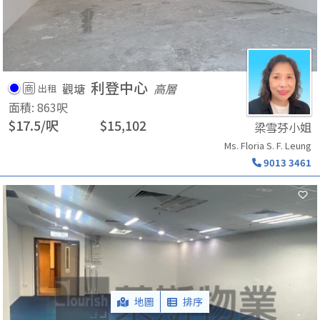
利登中心
觀塘
高層
商
出租
面積
:
863
呎
$
17.5
/
呎
$
15,102
梁雪芬小姐
Ms. Floria S. F. Leung
9013 3461
地圖
排序