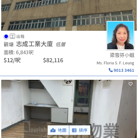
工
出租
志成工業大廈
觀塘
低層
面積
:
6,843
呎
梁雪芬小姐
$
12
/
呎
$
82,116
Ms. Floria S. F. Leung
9013 3461
地圖
排序