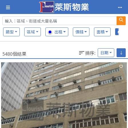
類型
區域
出租
價錢
面積
排序
:
日期
↓
5480個結果