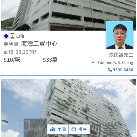
工
出租
海灣工貿中心
鴨利洲
面積
:
33,197
呎
張國誠先生
$
10
/
呎
$
33
萬
Mr. Edmond K. S. Chang
9330 8480
地圖
排序