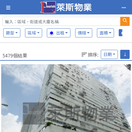
類型
區域
出租
價錢
面積
排序
:
日期
↓
5479個結果