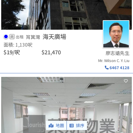
海天廣場
筲箕灣
商
出租
面積
:
1,130
呎
$
19
/
呎
$
21,470
廖志遠先生
Mr. Wilson C. Y. Liu
6467 4128
地圖
排序