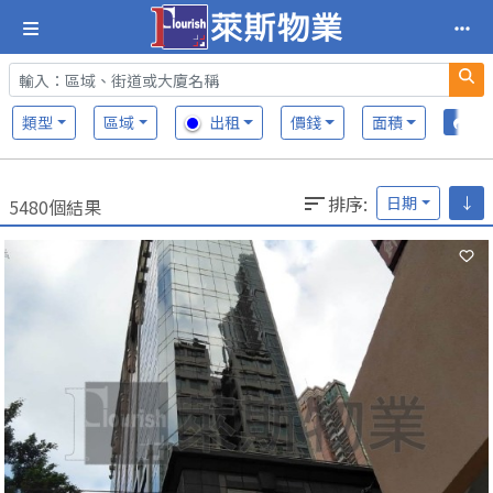
類型
區域
出租
價錢
面積
排序
:
日期
↓
5480個結果