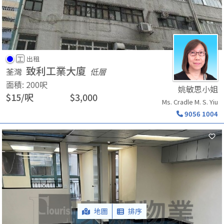
工
出租
致利工業大廈
荃灣
低層
面積
:
200
呎
姚敏思小姐
$
15
/
呎
$
3,000
Ms. Cradle M. S. Yiu
9056 1004
地圖
排序