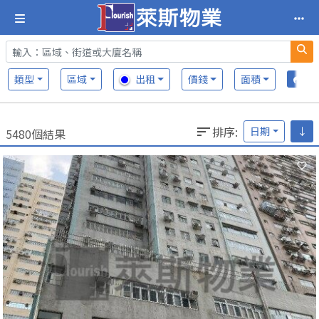
類型
區域
出租
價錢
面積
排序
:
日期
↓
5480個結果