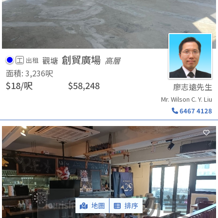
創貿廣場
觀塘
高層
工
出租
面積
:
3,236
呎
$
18
/
呎
$
58,248
廖志遠先生
Mr. Wilson C. Y. Liu
6467 4128
地圖
排序