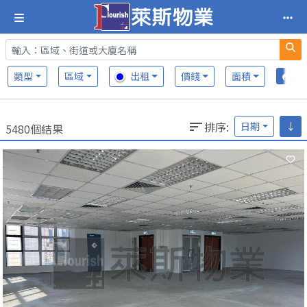
類型
區域
出租
價錢
面積
排序
:
日期
↓
5480個結果