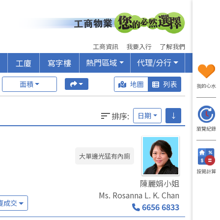
工商資訊
我要入行
了解我們
熱門區域
代理/分行
工廈
寫字樓
面積
地圖
列表
我的心水
排序
:
日期
↓
瀏覽紀錄
大單邊光猛有內廁
按揭計算
陳麗娟小姐
Ms. Rosanna L. K. Chan
廈成交
6656 6833