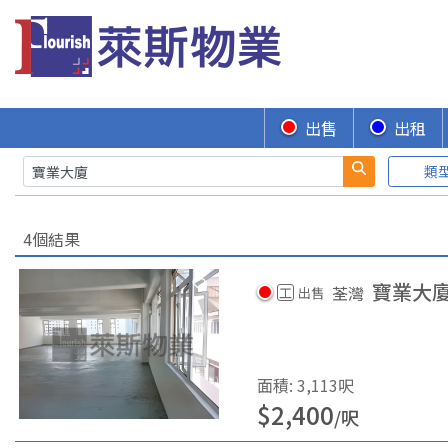
出售
出租
類
4個結果
寶業大
荃灣
工
出售
面積
:
3,113
呎
$
2,400
/
呎