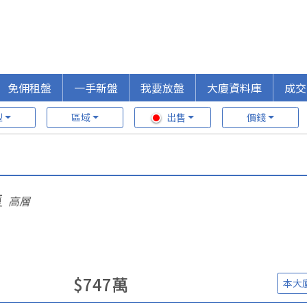
免佣租盤
一手新盤
我要放盤
大廈資料庫
成交
型
區域
出售
價錢
廈
高層
$
747
萬
本大