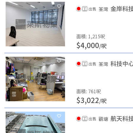
金岸科
荃灣
工
出售
面積
:
1,215
呎
$
4,000
/
呎
科技中
荃灣
工
出售
面積
:
761
呎
$
3,022
/
呎
航天科
觀塘
工
出售