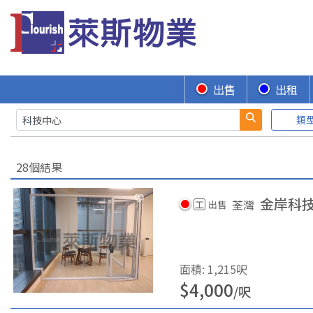
出售
出租
類
28個結果
金岸科
荃灣
工
出售
面積
:
1,215
呎
$
4,000
/
呎