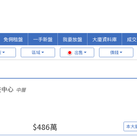
免佣租盤
一手新盤
我要放盤
大廈資料庫
成交
型
區域
出售
價錢
技中心
中層
$
486
萬
本大