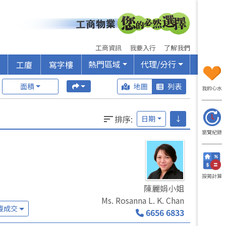
工商資訊
我要入行
了解我們
熱門區域
代理/分行
工廈
寫字樓
面積
地圖
列表
我的心水
排序
:
日期
↓
瀏覽紀錄
按揭計算
陳麗娟小姐
Ms. Rosanna L. K. Chan
廈成交
6656 6833