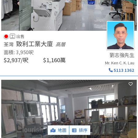
工
出售
致利工業大廈
荃灣
高層
面積
:
3,950
呎
劉志強先生
$
2,937
/
呎
$
1,160
萬
Mr. Ken C. K. Lau
5113 1362
地圖
排序