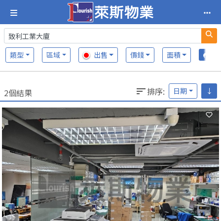
類型
區域
出售
價錢
面積
排序
:
日期
↓
2個結果