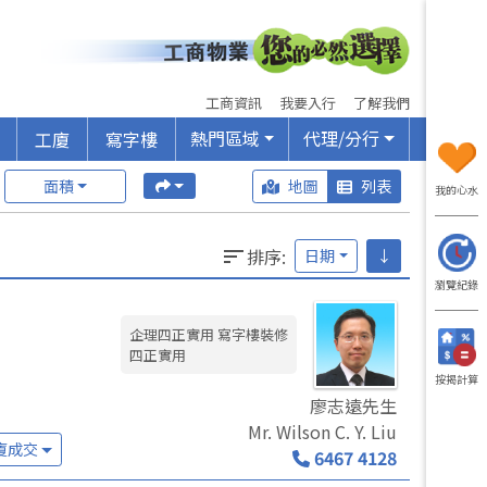
工商資訊
我要入行
了解我們
熱門區域
代理/分行
工廈
寫字樓
面積
地圖
列表
我的心水
排序
:
日期
↓
瀏覽紀錄
企理四正實用 寫字樓裝修
四正實用
按揭計算
廖志遠先生
Mr. Wilson C. Y. Liu
廈成交
6467 4128