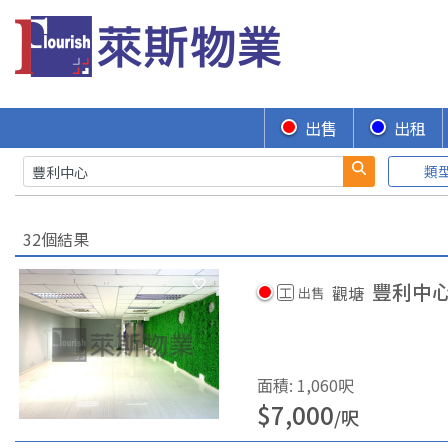
出售
出租
類
32個結果
豐利中
觀塘
工
出售
面積
:
1,060
呎
$
7,000
/
呎