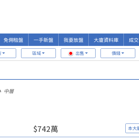
免佣租盤
一手新盤
我要放盤
大廈資料庫
成交
型
區域
出售
價錢
心
中層
$
742
萬
本大