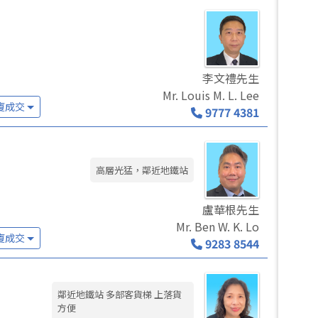
李文禮先生
Mr. Louis M. L. Lee
廈成交
9777 4381
高層光猛，鄰近地鐵站
盧華根先生
Mr. Ben W. K. Lo
廈成交
9283 8544
鄰近地鐵站 多部客貨梯 上落貨
方便