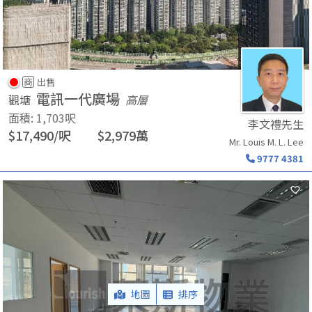
商
出售
電訊一代廣場
觀塘
高層
面積
:
1,703
呎
李文禮先生
$
17,490
/
呎
$
2,979
萬
Mr. Louis M. L. Lee
9777 4381
地圖
排序