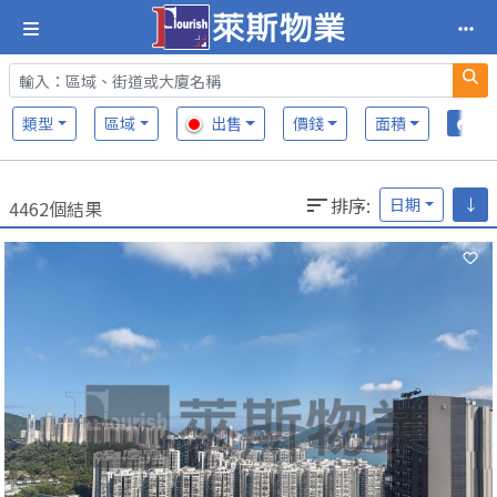
類型
區域
出售
價錢
面積
排序
:
日期
↓
4462個結果