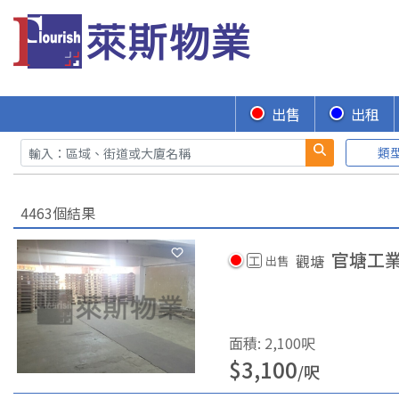
出售
出租
類
4463個結果
官塘工業
觀塘
工
出售
面積
:
2,100
呎
$
3,100
/
呎