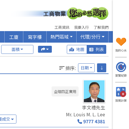
工商資訊
我要入行
了解我們
熱門區域
代理/分行
工廈
寫字樓
面積
地圖
列表
我的心水
排序
:
日期
↓
瀏覽紀錄
企理四正實用
按揭計算
李文禮先生
Mr. Louis M. L. Lee
廈成交
9777 4381