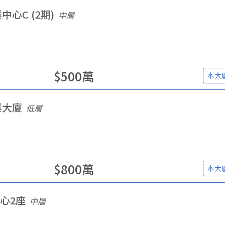
中心C (2期)
中層
$
500
萬
本大
業大廈
低層
$
800
萬
本大
心2座
中層