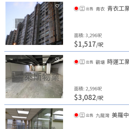
青衣工業
青衣
工
出售
面積
:
3,296
呎
$
1,517
/
呎
時運工
觀塘
工
出售
面積
:
2,596
呎
$
3,082
/
呎
美羅中
九龍灣
工
出售