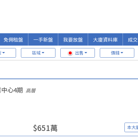
免佣租盤
一手新盤
我要放盤
大廈資料庫
成交
型
區域
出售
價錢
中心4期
高層
$
651
萬
本大