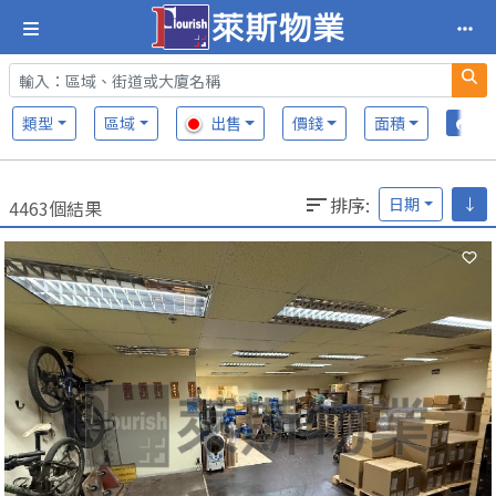
類型
區域
出售
價錢
面積
排序
:
日期
↓
4463個結果