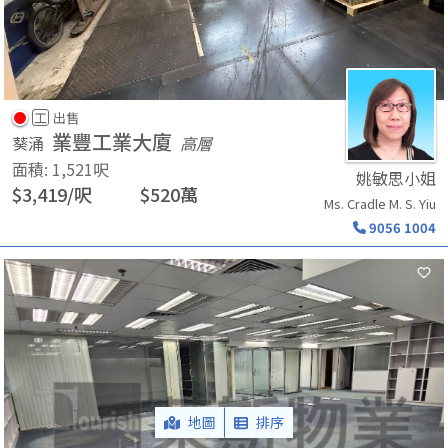
工
出售
業豐工業大廈
葵涌
高層
面積
:
1,521
呎
姚敏思小姐
$
3,419
/
呎
$
520
萬
Ms. Cradle M. S. Yiu
9056 1004
地圖
排序