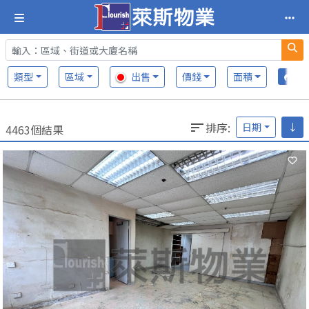
類型
區域
出售
價錢
面積
排序
:
日期
↓
4463個結果