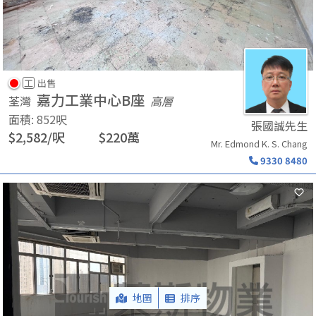
工
出售
嘉力工業中心B座
荃灣
高層
面積
:
852
呎
張國誠先生
$
2,582
/
呎
$
220
萬
Mr. Edmond K. S. Chang
9330 8480
地圖
排序