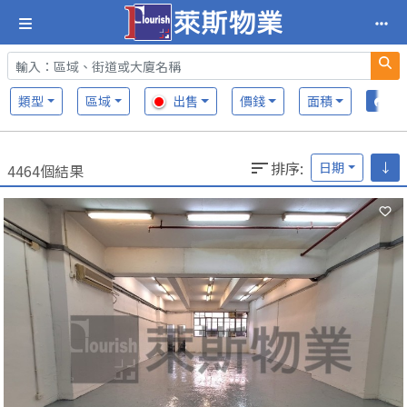
類型
區域
出售
價錢
面積
排序
:
日期
↓
4464個結果