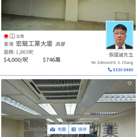
工
出售
宏龍工業大廈
荃灣
高層
面積
:
1,865
呎
張國誠先生
$
4,000
/
呎
$
746
萬
Mr. Edmond K. S. Chang
9330 8480
地圖
排序