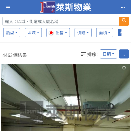
類型
區域
出售
價錢
面積
排序
:
日期
↓
4463個結果