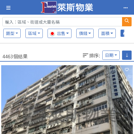
類型
區域
出售
價錢
面積
排序
:
日期
↓
4463個結果