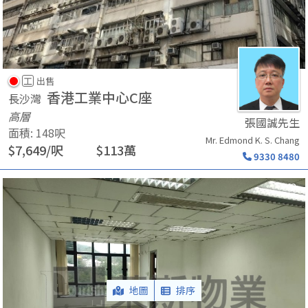
工
出售
香港工業中心C座
長沙灣
高層
張國誠先生
面積
:
148
呎
Mr. Edmond K. S. Chang
$
7,649
/
呎
$
113
萬
9330 8480
地圖
排序